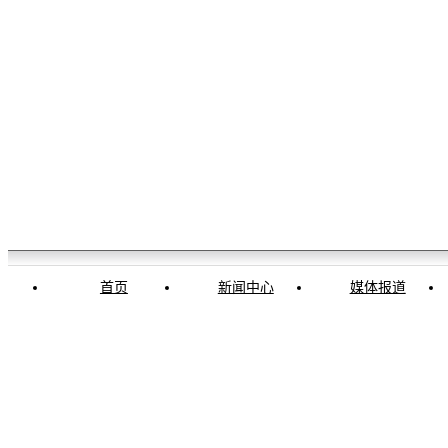
首页
新闻中心
媒体报道
环球时报市场中心
抖音号：HQSBSCZX