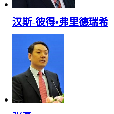
汉斯-彼得•弗里德瑞希