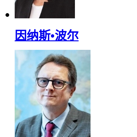
因纳斯•波尔