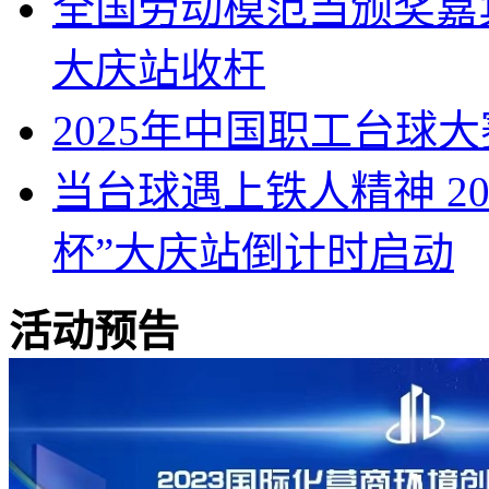
全国劳动模范当颁奖嘉宾
大庆站收杆
2025年中国职工台球
当台球遇上铁人精神 2
杯”大庆站倒计时启动
活动预告