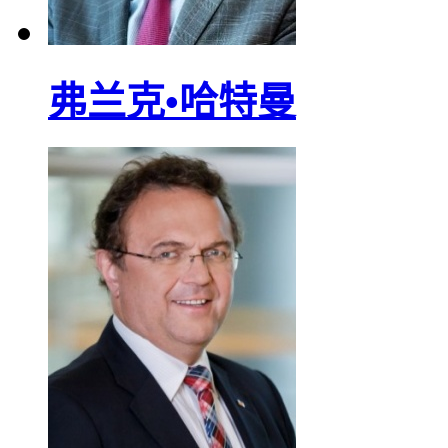
弗兰克•哈特曼