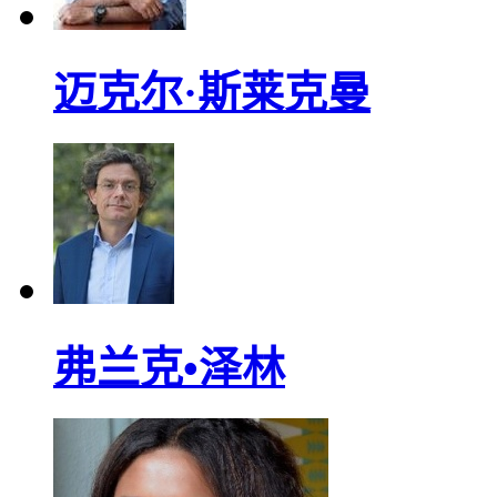
迈克尔·斯莱克曼
弗兰克•泽林