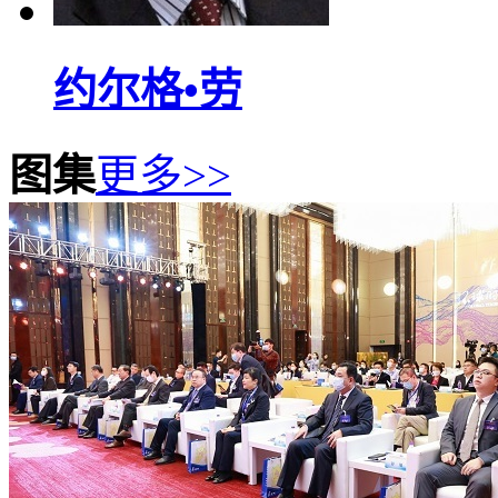
约尔格•劳
图集
更多>>